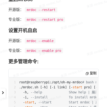
开源版：
mrdoc --restart
专业版：
mrdoc --restart pro
设置开机自启
开源版：
mrdoc --enable
专业版：
mrdoc --enable pro
更多管理命令:
复制
root@raspberrypi:/opt/oh-my-mrdoc
# bash mrdoc.
./mrdoc.sh [-h] [-i link] [-
start
 pro] [-
stop
 
  -h, 
--help              Show help | 展示帮
  -i, 
--install           To install mrdoc |
  -
start
, 
--start         Start mrdoc | 启动 m