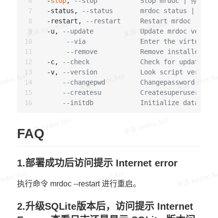
  -
stop
, 
--stop           Stop mrdoc | 停止 mr
  -status, 
--status       mrdoc status | 
  -restart, 
--restart     Restart mrdoc | 重启
  -u, 
--update            Update mrdoc vers
--via              Enter the virtual
--remove           Remove installed m
  -c, 
--check             Check for upda
  -v, 
--version           Look script vers
--changepwd         Changepassword |
--createsu          Createsuperuse
--initdb            Initialize da
FAQ
1.部署成功后访问提示 Internet error
执行命令 mrdoc --restart 进行重启。
2.升级SQLite版本后，访问提示 Internet