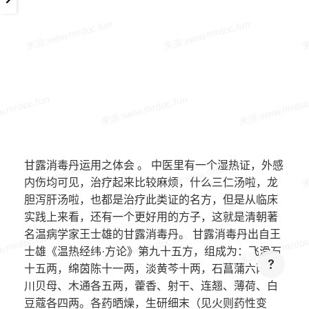
甘露消毒丹运用之体会 。 中医里有一个湿热证，外感
内伤均可见，治疗起来比较麻烦，什么三仁汤啦，龙
胆泻肝汤啦，也都是治疗此类证的名方，但是从临床
实践上来看，还有一个更好用的方子，这就是清朝著
名温病学家王士雄的甘露消毒丹。 甘露消毒丹出自王
士雄《温热经纬·方论》第九十五方，组成为：飞滑石
十五两，绵茵陈十一两，淡黄芩十两，石菖蒲六两，
川贝母、木通各五两，藿香、射干、连翘、薄荷、白
豆蔻各四两。各药晒燥，生研细末（见火则药性变