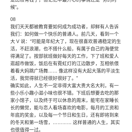
候”。
08
我们天天都被教育要如何成为成功者，却鲜有人告诉
我们：如何做一个快乐的普通人。前几天，看到一个
大 V 说：“可能是年纪大了，现在很喜欢普通稳定的生
活，不赶浪潮，也不搭什么船，有属于自己的海便觉
得满足了。按部就班做好每天的工作，下了班和爱人
逛超市做饭，饭后在有霓虹灯的江边散步，互相依偎
着看大妈跳广场舞…… 像这样没有大起大落的平淡生
活，我觉得就已经很好很好了。”
确实如此，人生不一定非得大富大贵大名大利，有一
些小乐小趣小滋小味也很不错。下班后想要去吃的那
家小馆子，以及终于可以休息的周末，能宅在家睡长
长的懒觉，能与恋人看场喜欢的电影，每月的工资和
年底的奖金，以及每一个节日和生日，还有即将到来
的冬天和第一场雪，………… 这样普通的人生，其实
也很值得一过。