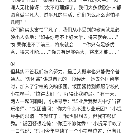
“究竟是什么？” 梁晓声说：“就是怕平凡的人生。” 欧
洲人无比惊讶：“太不可理解了，我们大多数欧洲人都
愿意做平凡人，过平凡的生活，你们怎么那么害怕平
凡啊？”
我们确实太害怕平凡了，我们从小受到的教育就是必
须出人头地：“如果你考不上好大学，将来就会……”
“如果你进不了前三，将来就会……”“你只有足够优
秀，将来才能……”“你只有足够强大，将来才能……”
04
但其实不管我们怎么努力，最后大概率也只能做个普
通人。“饭团酱” 讲过自己的一段经历：她去外国留学
时，加入了学校的交响乐团。饭团酱特别佩服学校的
小提琴手，“拉得太好了，好得让我妒忌。” 有一天，
两人一起闲聊时，小提琴手：“毕业后我就去中学当音
乐老师。” 饭团酱问：“你为什么不进专业乐团？” 小提
琴手的眼睛一下就红了：“我也很想去，但我不够优
秀。” 饭团酱很吃惊：“你还不够优秀？” 小提琴手叹了
一口气说：“乐团今年空缺了一个小提琴位置，但有几