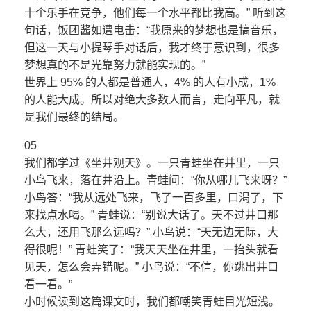
十个乐手在竞争，他们每一个水平都比我高。” 听到这
句话，饭团酱如遭电击：“我原来的梦想也是搞音乐，
但这一天与小提琴手对话后，我才终于意识到，很多
梦想真的不是光靠努力就能实现的。”
世界上 95% 的人都是普通人，4% 的人有小成，1%
的人能大成。所以对绝大多数人而言，走向平凡，就
是我们最终的结局。
05
我们都学过《坐井观天》。一只青蛙坐在井里，一只
小鸟飞来，落在井沿上。青蛙问：“你从哪儿飞来呀？”
小鸟答：“我从远处飞来，飞了一百多里，口渴了，下
来找点水喝。” 青蛙说：“别说大话了。天不过井口那
么大，还用飞那么远吗？” 小鸟说：“天无边无际，大
得很呢！” 青蛙笑了：“我天天坐在井里，一抬头就看
见天，怎么会弄错呢。” 小鸟说：“不信，你跳出井口
看一看。”
小时候读到这篇课文时，我们都嘲笑青蛙目光短浅。