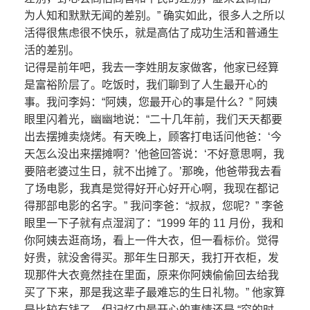
为人知和默默无闻的差别。” 确实如此，很多人之所以
活得很焦虑很不快乐，就是高估了成功生活和普通生
活的差别。
记得是前年吧，我去一李姓朋友家做客，他家已经算
是富裕阶层了。吃饭时，我们聊到了人生最开心的
事。我问李妈：“阿姨，您最开心的事是什么？” 阿姨
眼里闪着光，幽幽地说：“二十几年前，我们天天都要
出去摆摊卖烧烤。有天晚上，顾客打电话问他爸：‘今
天怎么没出来摆摊啊？’他爸回答说：‘不好意思啊，我
要陪老婆过生日，就不出摊了。’那晚，他爸带我去看
了场电影，我真是觉得好开心好开心啊，我现在都记
得那部电影的名字。” 我问李爸：“叔叔，您呢？” 李爸
眼里一下子就有点湿润了：“1999 年的 11 月份，我和
你阿姨去逛商场，看上一件大衣，但一看标价。觉得
好贵，就没舍得买。那年生日那天，我打开衣柜，发
现那件大衣竟然挂在里面，原来你阿姨偷偷回去给我
买了下来，那是我这辈子最难忘的生日礼物。” 他家算
是比较有钱了，但记忆中最开心的事情还是 “穷的时