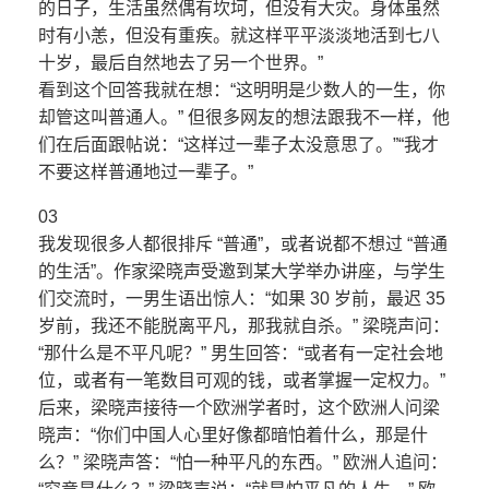
的日子，生活虽然偶有坎坷，但没有大灾。身体虽然
时有小恙，但没有重疾。就这样平平淡淡地活到七八
十岁，最后自然地去了另一个世界。”
看到这个回答我就在想：“这明明是少数人的一生，你
却管这叫普通人。” 但很多网友的想法跟我不一样，他
们在后面跟帖说：“这样过一辈子太没意思了。”“我才
不要这样普通地过一辈子。”
03
我发现很多人都很排斥 “普通”，或者说都不想过 “普通
的生活”。作家梁晓声受邀到某大学举办讲座，与学生
们交流时，一男生语出惊人：“如果 30 岁前，最迟 35
岁前，我还不能脱离平凡，那我就自杀。” 梁晓声问：
“那什么是不平凡呢？” 男生回答：“或者有一定社会地
位，或者有一笔数目可观的钱，或者掌握一定权力。”
后来，梁晓声接待一个欧洲学者时，这个欧洲人问梁
晓声：“你们中国人心里好像都暗怕着什么，那是什
么？” 梁晓声答：“怕一种平凡的东西。” 欧洲人追问：