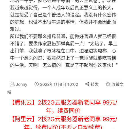
地活一辈子，就已经是中等偏上的人生试卷了。现在
我越来越觉得，一个人成年以后真正意义上的长大，
就是接受了自己是个普通人的设定。我没有什么宏伟
的梦想，也做不出很牛逼的事情，但我并不会因此而
难过。
所以我们不要那么排斥普通，能做好普通人就已经很
不错了，要像作家夏缶那样臭屁一点：“太热了，早上
出门前，我就噙了根冰棍在口中。边嘬边等电梯，心
中一个念头闪过：我竟然过上了一觉睡醒就能吃雪糕
的生活。天啊！怎么搞的！真是了不起啊你这家伙！”
Jonny
2022年1月8日 10:02
转发
收藏文
檔
【腾讯云】2核2G云服务器新老同享 99元/
年，续费同价
【阿里云】2核2G云服务器新老同享 99元/
年，续费同价(不要✓自动续费)