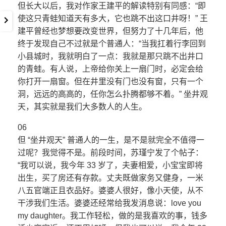
但长大以后，我对作家王建平的解读特别有同感：“即
使这只青蛙知道天有多大，它也跳不出这口井呀！” 王
建平曾经也梦想要改变世界，但努力了十几年后，他
终于发现自己不过就是个普通人：“当我扛着行李回到
小县城时，我就明白了一点：我就是那只跳不出井口
的青蛙。有人说，上帝给你关上一扇门时，必定会给
你打开一扇窗。但在井里没有门也没有窗，只有一个
洞，远远的高高的，任你怎么扑腾都够不着。” 坐井观
天，其实就是我们大多数人的人生。
06
但 “坐井观天” 普通人的一生，是不是就完全不值得一
过呢？我觉得不是。前段时间，苏瑾宁发了个帖子：
“我可以说，我今年 33 岁了，夫妻相爱，小宝宝即将
出生，买了房还有存款。丈夫既做家务又健身，一米
八五官端正且衣品好。婆婆人很好，像小天使，从不
干涉我们生活。婆婆还经常给我发消息说：love you
my daughter。我工作轻松，做的是我喜欢的事，钱多