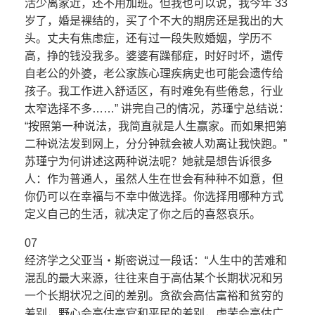
活少离家近，还不用加班。但我也可以说，我今年 33
岁了，婚是裸结的，买了个不大的期房还是我出的大
头。丈夫有焦虑症，还有过一段失败婚姻，学历不
高，挣的钱没我多。婆婆有躁郁症，时好时坏，遗传
自老公的外婆，老公家族心理疾病史也可能会遗传给
孩子。我工作进入舒适区，有时难免有些倦怠，行业
太窄选择不多……” 讲完自己的情况，苏瑾宁总结说：
“按照第一种说法，我简直就是人生赢家。而如果把第
二种说法发到网上，分分钟就会被人劝离让我快跑。”
苏瑾宁为何讲述这两种说法呢？她就是想告诉很多
人：作为普通人，虽然人生在世会有种种不如意，但
你仍可以在幸福与不幸中做选择。你选择用哪种方式
定义自己的生活，就决定了你之后的喜怒哀乐。
07
经济学之父亚当・斯密说过一段话：“人生中的苦难和
混乱的最大来源，往往来自于高估某个长期状况和另
一个长期状况之间的差别。贪欲会高估富裕和贫穷的
差别，野心会高估高官和平民的差别，虚荣会高估广