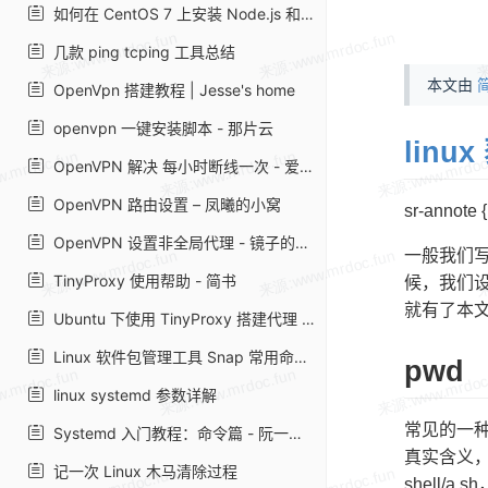
如何在 CentOS 7 上安装 Node.js 和 npm | myfreax
几款 ping tcping 工具总结
本文由
简
OpenVpn 搭建教程 | Jesse's home
openvpn 一键安装脚本 - 那片云
lin
OpenVPN 解决 每小时断线一次 - 爱开源
OpenVPN 路由设置 – 凤曦的小窝
sr-annote { 
OpenVPN 设置非全局代理 - 镜子的记录簿
一般我们写
TinyProxy 使用帮助 - 简书
候，我们
就有了本
Ubuntu 下使用 TinyProxy 搭建代理 HTTP 服务器_Linux_运维开发网_运维开发技术经验分享
Linux 软件包管理工具 Snap 常用命令 - 简书
pwd
linux systemd 参数详解
常见的一
Systemd 入门教程：命令篇 - 阮一峰的网络日志
真实含义，
记一次 Linux 木马清除过程
shell/