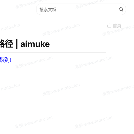
首頁
 | aimuke
甄别!