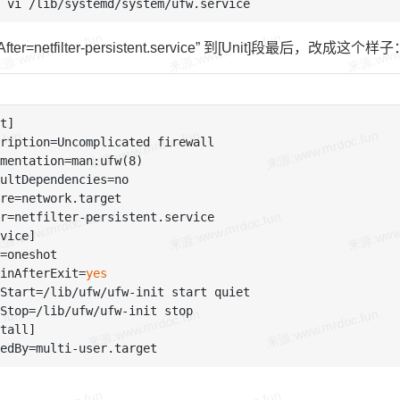
ter=netfilter-persistent.service” 到[Unit]段最后，改成这个样
t]

ription=Uncomplicated firewall

mentation=man:ufw(8)

ultDependencies=no

re=network.target

r=netfilter-persistent.service

vice]

=oneshot

inAfterExit=
yes
Start=/lib/ufw/ufw-init start quiet

Stop=/lib/ufw/ufw-init stop

tall]

。