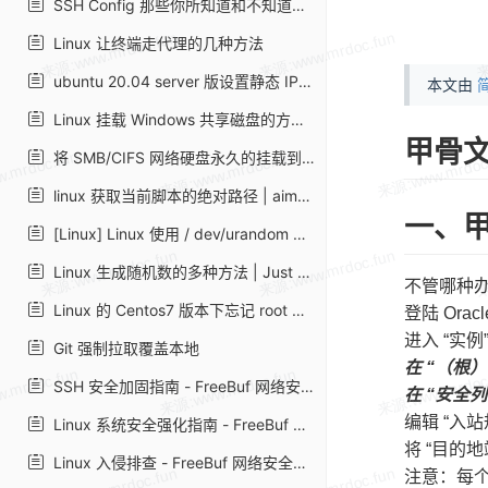
SSH Config 那些你所知道和不知道的事 | Deepzz's Blog
Linux 让终端走代理的几种方法
ubuntu 20.04 server 版设置静态 IP 地址 - 链滴
本文由
简
Linux 挂载 Windows 共享磁盘的方法 - 技术学堂
甲骨文
将 SMB/CIFS 网络硬盘永久的挂载到 Ubuntu 上 - 简书
linux 获取当前脚本的绝对路径 | aimuke
一、
[Linux] Linux 使用 / dev/urandom 生成随机数 - piaohua's blog
Linux 生成随机数的多种方法 | Just Do It
不管哪种
Linux 的 Centos7 版本下忘记 root 或者普通用户密码怎么办？
登陆 Ora
进入 “实例”
Git 强制拉取覆盖本地
在 “（根
SSH 安全加固指南 - FreeBuf 网络安全行业门户
在 “安全列表”
编辑 “入
Linux 系统安全强化指南 - FreeBuf 网络安全行业门户
将 “目的地
Linux 入侵排查 - FreeBuf 网络安全行业门户
注意：每个