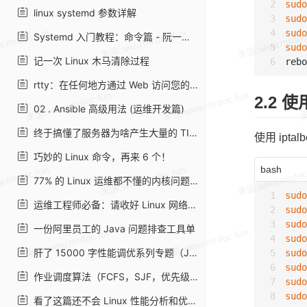
sudo
linux systemd 参数详解
sudo
sudo
Systemd 入门教程：命令篇 - 阮一峰的网络日志
sudo
记一次 Linux 木马清除过程
rtty：在任何地方通过 Web 访问您的终端
2.2 使
02 . Ansible 高级用法 (运维开发篇)
终于搞懂了服务器为啥产生大量的 TIME_WAIT！
使用 ipt
巧妙的 Linux 命令，再来 6 个！
bash
77% 的 Linux 运维都不懂的内核问题，这篇全告诉你了
sudo
运维工程师必备：请收好 Linux 网络命令集锦
sudo
sudo
一份阿里员工的 Java 问题排查工具单
sudo
肝了 15000 字性能调优系列专题（JVM、MySQL、Nginx and Tomcat），看不完先收
sudo
sudo
作业调度算法（FCFS，SJF，优先级调度，时间片轮转，多级反馈队列） | The Blog Of WaiterXiaoYY
sudo
sudo
看了这篇还不会 Linux 性能分析和优化，你来打我