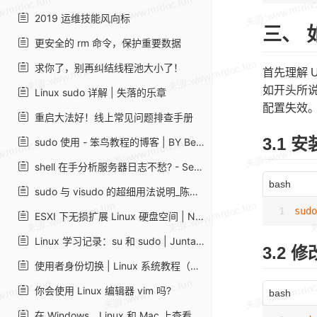
2019 运维技能风向标
三、 
更安全的 rm 命令，保护重要数据
求你了，别再纠结线程池大小了！
首先理解 U
如开头所
Linux sudo 详解 | 失落的乐章
配置失效。
重启大法好！线上常见问题排查手册
3.1 
sudo 使用 - 笨鸟教程的博客 | BY BenderFly
shell 在手分析服务器日志不愁? - SegmentFault 思否
bash
sudo 与 visudo 的超细用法说明_陈发哥 007 的技术博客_51CTO 博客
sudo
ESXI 下无损扩展 Linux 硬盘空间 | Naonao Blog
Linux 学习记录：su 和 sudo | Juntao Tan 的个人博客
3.2 
使用者身份切换 | Linux 系统教程（笔记）
你会使用 Linux 编辑器 vim 吗?
bash
在 Windows、Linux 和 Mac 上查看 Wi-Fi 密码