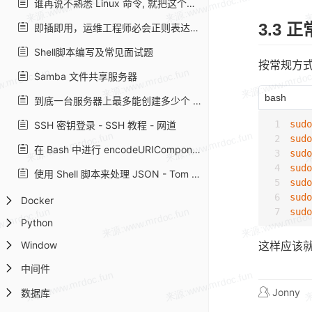
谁再说不熟悉 Linux 命令, 就把这个给他扔过去!
3.3 
即插即用，运维工程师必会正则表达式大全
Shell脚本编写及常见面试题
按常规方式开
Samba 文件共享服务器
bash
到底一台服务器上最多能创建多少个 TCP 连接 | plantegg
sudo
SSH 密钥登录 - SSH 教程 - 网道
sudo
在 Bash 中进行 encodeURIComponent/decodeURIComponent | Harttle Land
sudo
sudo
使用 Shell 脚本来处理 JSON - Tom CzHen's Blog
sudo
sudo
Docker
sudo
Python
Window
这样应该
中间件
Jonny
数据库