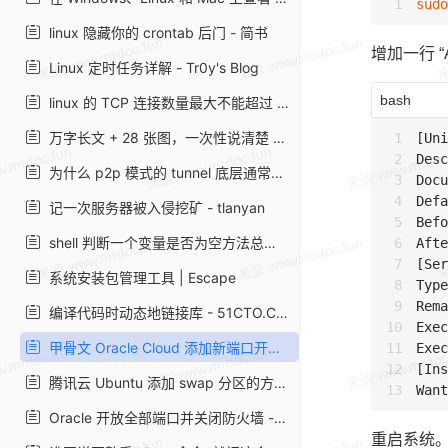
sudo
linux 隐藏你的 crontab 后门 - 简书
增加一行 “Af
Linux 定时任务详解 - Tr0y's Blog
bash
linux 的 TCP 连接数量最大不能超过 65535 个吗，那服务器是如何应对百万千万的并发的？_一口 Linux 的博客 - CSDN 博客_tcp 连接数多少正常
万字长文 + 28 张图，一次性说清楚 TCP，运维必藏
[Uni
Desc
为什么 p2p 模式的 tunnel 底层通常用 udp 而不是 tcp？
Docu
Defa
记一次服务器被入侵挖矿 - tlanyan
Befo
shell 判断一个变量是否为空方法总结 - 腾讯云开发者社区 - 腾讯云
Afte
[Ser
系统安装包管理工具 | Escape
Type
Rema
编译代码时动态地链接库 - 51CTO.COM
Exec
甲骨文 Oracle Cloud 添加新端口开放的方法 - WirelessLink 社区
Exec
[Ins
腾讯云 Ubuntu 添加 swap 分区的方法_弓弧名家_玄真君的博客 - CSDN 博客
Oracle 开放全部端口并关闭防火墙 - 清~ 幽殇
重启系统