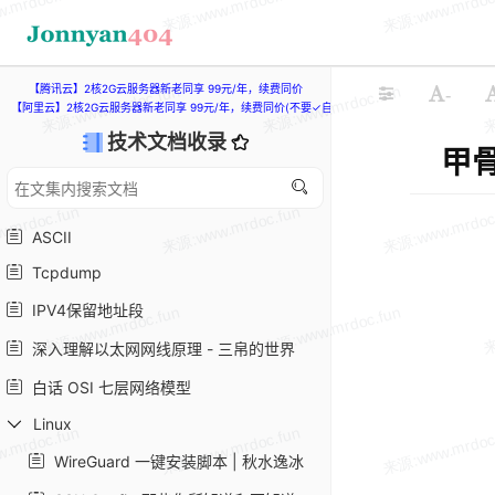
【腾讯云】2核2G云服务器新老同享 99元/年，续费同价
-
【阿里云】2核2G云服务器新老同享 99元/年，续费同价(不要✓自动续费)
技术文档收录
甲骨
ASCII
Tcpdump
IPV4保留地址段
深入理解以太网网线原理 - 三帛的世界
白话 OSI 七层网络模型
Linux
WireGuard 一键安装脚本 | 秋水逸冰