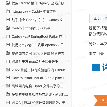
使用 Caddy 替代 Nginx，全站升级 https，配置更加简单 - Diamond-Blog
http.proxy - Caddy 中文文档
本文由
简
动手撸个 Caddy（二）| Caddy 命令行参数最全教程 | 飞雪无情的总结
Caddy | 学习笔记 - ijayer
我花了将近
部分代码均
Caddy 代理 SpringBoot Fatjar 应用上传静态资源
另外，本
使用 graylog3.0 收集 open××× 日志进行审计_年轻人，少吐槽，多搬砖的技术博客_51CTO 博客
提高国内访问 github 速度的 9 种方法！ - SegmentFault 思否
本文目录
VM16 安装 macOS 全网最详细
2022 目前三种有效加速国内 Github
How to install MariaDB on Alpine Linux | LibreByte
局域网内电脑 - ipad 文件共享的三种方法 | 岚
多机共享键鼠软件横向测评 - 尚弟的小笔记
VLOG | ESXI 如何升级到最新版，无论是 6.5 还是 6.7 版本都可以顺滑升级。 – Vedio Talk - VLOG、科技、生活、乐分享