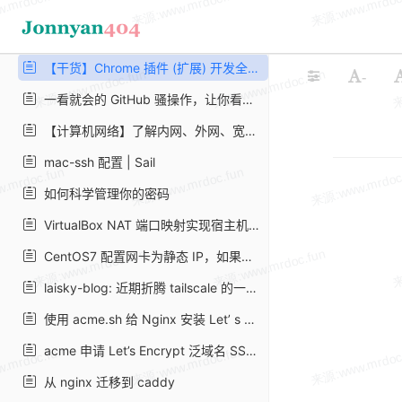
利用 GitHub API 获取最新 Releases 的版本号 | 这是只兔子
docsify - 生成文档网站简单使用教程 - SegmentFault 思否
【干货】Chrome 插件 (扩展) 开发全攻略 - 好记的博客
-
一看就会的 GitHub 骚操作，让你看上去像一位开源大佬
【计算机网络】了解内网、外网、宽带、带宽、流量、网速_墩墩分墩 - CSDN 博客
mac-ssh 配置 | Sail
如何科学管理你的密码
VirtualBox NAT 端口映射实现宿主机与虚拟机相互通信 | Shao Guoliang 的博客
CentOS7 配置网卡为静态 IP，如果你还学不会那真的没有办法了！
laisky-blog: 近期折腾 tailscale 的一些心得
使用 acme.sh 给 Nginx 安装 Let’ s Encrypt 提供的免费 SSL 证书 · Ruby China
acme 申请 Let’s Encrypt 泛域名 SSL 证书
从 nginx 迁移到 caddy