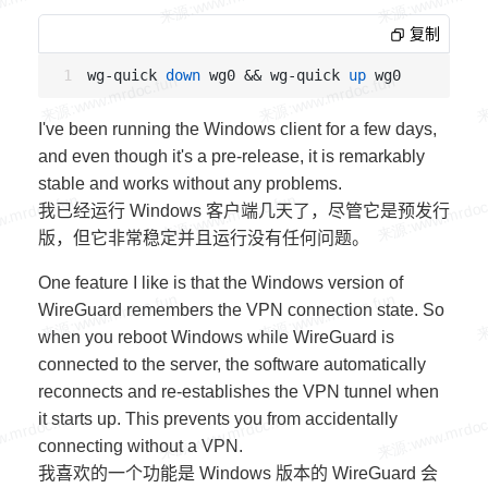
复制
wg-quick 
down
 wg0 && wg-quick 
up
I've been running the Windows client for a few days,
and even though it's a pre-release, it is remarkably
stable and works without any problems.
我已经运行 Windows 客户端几天了，尽管它是预发行
版，但它非常稳定并且运行没有任何问题。
One feature I like is that the Windows version of
WireGuard remembers the VPN connection state. So
when you reboot Windows while WireGuard is
connected to the server, the software automatically
reconnects and re-establishes the VPN tunnel when
it starts up. This prevents you from accidentally
connecting without a VPN.
我喜欢的一个功能是 Windows 版本的 WireGuard 会