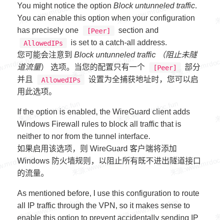
You might notice the option
Block untunneled traffic
.
You can enable this option when your configuration
has precisely one
section and
[Peer]
is set to a catch-all address.
AllowedIPs
您可能会注意到
Block untunneled traffic （阻止未隧
道流量
） 选项。当您的配置只有一个
部分
[Peer]
并且
设置为全捕获地址时，您可以启
AllowedIPs
用此选项。
If the option is enabled, the WireGuard client adds
Windows Firewall rules to block all traffic that is
neither to nor from the tunnel interface.
如果启用该选项，则 WireGuard 客户端将添加
Windows 防火墙规则，以阻止所有既不进出隧道接口
的流量。
As mentioned before, I use this configuration to route
all IP traffic through the VPN, so it makes sense to
enable this option to prevent accidentally sending IP