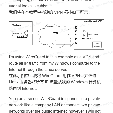
tutorial looks like this:
我们将在本教程中构建的 VPN 拓扑如下所示：
I'm using WireGuard in this example as a VPN and
route all IP traffic from my Windows computer to the
Internet through the Linux server.
在此示例中，我将 WireGuard 用作 VPN，并通过
Linux 服务器将所有 IP 流量从我的 Windows 计算机
路由到 Internet。
You can also use WireGuard to connect to a private
network like a company LAN or connect two private
networks over the public Internet; however, I will not