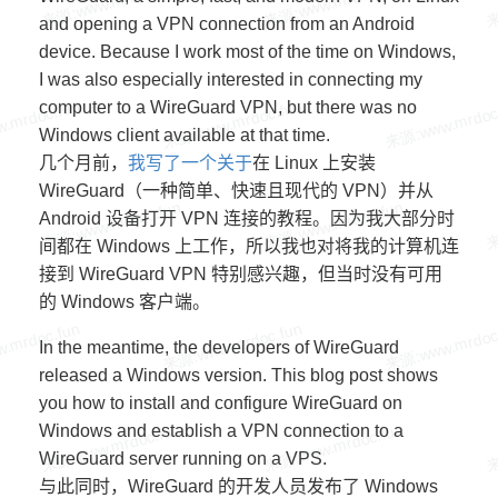
and opening a VPN connection from an Android
device. Because I work most of the time on Windows,
I was also especially interested in connecting my
computer to a WireGuard VPN, but there was no
Windows client available at that time.
几个月前，
我写了一个关于
在 Linux 上安装
WireGuard（一种简单、快速且现代的 VPN）并从
Android 设备打开 VPN 连接的教程。因为我大部分时
间都在 Windows 上工作，所以我也对将我的计算机连
接到 WireGuard VPN 特别感兴趣，但当时没有可用
的 Windows 客户端。
In the meantime, the developers of WireGuard
released a Windows version. This blog post shows
you how to install and configure WireGuard on
Windows and establish a VPN connection to a
WireGuard server running on a VPS.
与此同时，WireGuard 的开发人员发布了 Windows