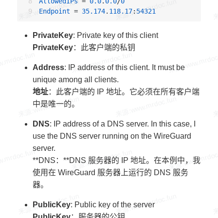
AllowedIPs
 = 
0.0
.
0.0
/
0
Endpoint
 = 
35.174
.
118.17
:
54321
PrivateKey
: Private key of this client
PrivateKey
：此客户端的私钥
Address
: IP address of this client. It must be
unique among all clients.
地址
：此客户端的 IP 地址。它必须在所有客户端
中是唯一的。
DNS
: IP address of a DNS server. In this case, I
use the DNS server running on the WireGuard
server.
**DNS：**DNS 服务器的 IP 地址。在本例中，我
使用在 WireGuard 服务器上运行的 DNS 服务
器。
PublicKey
: Public key of the server
PublicKey
：服务器的公钥