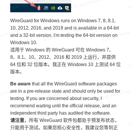
WireGuard for Windows runs on Windows 7, 8, 8.1,
10, 2012, 2016, and 2019 and is available in a 64-bit
and a 32-bit version. I'm testing the 64-bit version on
Windows 10.
适用于 Windows 的 WireGuard 可在 Windows 7、
8、8.1、10、2012、2016 和 2019 上运行，并提供
64 位和 32 位版本。我正在 Windows 10 上测试 64 位
版本。
Be aware
that all the WireGuard software packages
are in a pre-release state and should only be used for
testing. If you are concerned about security, I
recommend waiting until the official release, and an
independent third party has audited the software.
请注意
，所有 WireGuard 软件包都处于预发布状态，
只能用于测试。如果您担心安全性，我建议您等到正