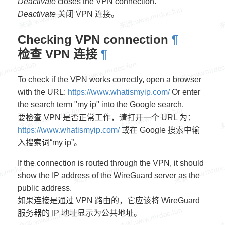
Deactivate
closes the VPN connection.
Deactivate
关闭 VPN 连接。
Checking VPN connection
¶
检查 VPN 连接
¶
To check if the VPN works correctly, open a browser
with the URL:
https://www.whatismyip.com/
Or enter
the search term "my ip" into the Google search.
要检查 VPN 是否正常工作，请打开一个 URL 为：
https://www.whatismyip.com/
或在 Google 搜索中输
入搜索词“my ip”。
If the connection is routed through the VPN, it should
show the IP address of the WireGuard server as the
public address.
如果连接是通过 VPN 路由的，它应该将 WireGuard
服务器的 IP 地址显示为公共地址。