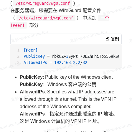
(
)
/etc/wireguard/wg0.conf
在服务器端，您需要在 WireGuard 配置文件
（
） 中添加
/etc/wireguard/wg0.conf
一个
部分
[Peer]
复制
[Peer]
PublicKey
 = rbkuZ+
3
AllowedIPs
 = 
192.168
.
2.2
/
32
PublicKey
: Public key of the Windows client
PublicKey
：Windows 客户端的公钥
AllowedIPs
: Specifies what IP addresses are
allowed through this tunnel. This is the VPN IP
address of the Windows computer.
AllowedIPs
：指定允许通过此隧道的 IP 地址。
这是 Windows 计算机的 VPN IP 地址。