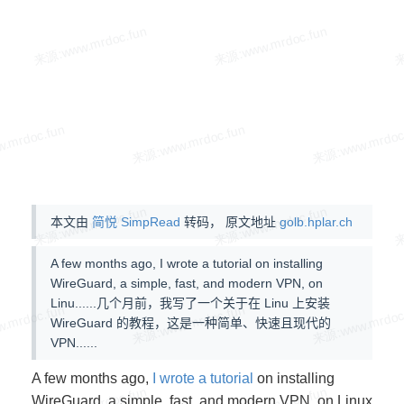
本文由
简悦 SimpRead
转码， 原文地址
golb.hplar.ch
A few months ago, I wrote a tutorial on installing
WireGuard, a simple, fast, and modern VPN, on
Linu......几个月前，我写了一个关于在 Linu 上安装
WireGuard 的教程，这是一种简单、快速且现代的
VPN......
A few months ago,
I wrote a tutorial
on installing
WireGuard, a simple, fast, and modern VPN, on Linux