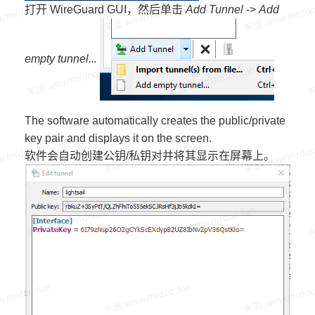
打开 WireGuard GUI，然后单击
Add Tunnel
->
Add
empty tunnel...
The software automatically creates the public/private
key pair and displays it on the screen.
软件会自动创建公钥/私钥对并将其显示在屏幕上。