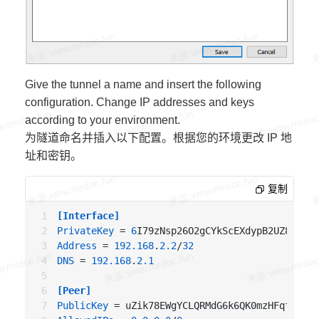
Give the tunnel a name and insert the following
configuration. Change IP addresses and keys
according to your environment.
为隧道命名并插入以下配置。根据您的环境更改 IP 地
址和密钥。
复制
[Interface]
PrivateKey
 = 
6
Address
 = 
192.168
.
2.2
/
32
DNS
 = 
192.168
.
2.1
[Peer]
PublicKey