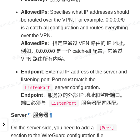
AllowedIPs
: Specifies what IP addresses should
be routed over the VPN. For example, 0.0.0.0/0
is a catch-all configuration and routes everything
over the VPN.
AllowedIPs
：指定应通过 VPN 路由的 IP 地址。
例如，0.0.0.0/0 是一个 catch-all 配置，它通过
VPN 路由所有内容。
Endpoint
: External IP address of the server and
listening port. Port must match the
server configuration.
ListenPort
Endpoint
：服务器的外部 IP 地址和监听端口。
端口必须与
服务器配置匹配。
ListenPort
Server
¶
服务器
¶
On the server-side, you need to add a
[Peer]
section to the WireGuard configuration file