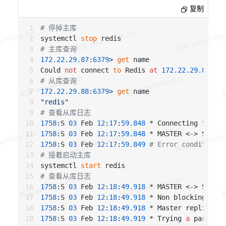
total_net_input_bytes:609
复制
total_net_output_bytes:11766
instantaneous_input_kbps:0.01
# 停掉主库
instantaneous_output_kbps:0.06
systemctl 
stop
rejected_connections:0
# 主库查询
sync_full:0
172.22
.29
.87
:
6379
> 
get
 name

sync_partial_ok:0
Could 
not
 connect 
to
 Redis 
at
172.22
.29
.87
:
637
sync_partial_err:0
# 从库查询
expired_keys:0
172.22
.29
.88
:
6379
> 
get
evicted_keys:0
"redis"
keyspace_hits:0
# 查看从库日志
keyspace_misses:0
1758
:S 
03
 Feb 
12
:
17
:
59.848
 * Connecting 
to
 MAS
pubsub_channels:0
1758
:S 
03
 Feb 
12
:
17
:
59.848
pubsub_patterns:0
1758
:S 
03
 Feb 
12
:
17
:
59.849
# Error condition o
latest_fork_usec:719
# 接着启动主库
migrate_cached_sockets:0
systemctl 
start
# 查看从库日志
# Replication
1758
:S 
03
 Feb 
12
:
18
:
49.918
role:slave
1758
:S 
03
 Feb 
12
:
18
:
49.918
 * Non blocking conn
master_host:172.22.29.87
1758
:S 
03
 Feb 
12
:
18
:
49.918
 * Master replied 
to
master_port:6379
1758
:S 
03
 Feb 
12
:
18
:
49.919
 * Trying 
a
 partial 
master_link_status:up