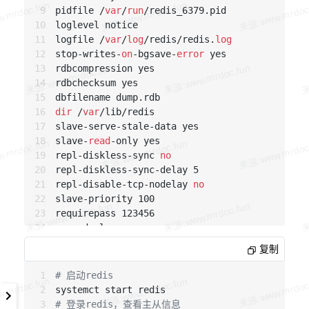
pidfile /
var
/
run
/redis_6379.pid

loglevel notice

logfile /
var
/
log
/redis/redis.
log
stop-writes-
on
-bgsave-
error
 yes

rdbcompression yes

rdbchecksum yes

dir
 /
var
/lib/redis

slave-serve-stale-data yes

slave-
read
-only yes

repl-diskless-sync 
no
repl-diskless-sync-delay 5

repl-disable-tcp-nodelay 
no
slave-priority 100

requirepass 123456

appendonly yes

appendfilename 
"appendonly.aof"
复制
appendfsync everysec

# 启动redis
# 配置从redis

bind 172.22.29.88

# 登录redis，查看主从信息