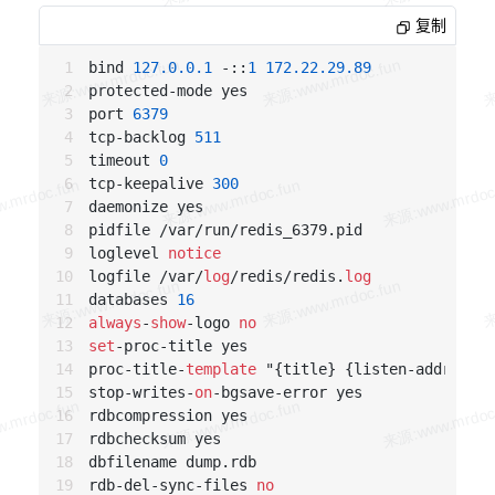
1869
:M 
03
 Feb 
12
:
18
:
49.920
 * Background saving
复制
1872
:C 
03
 Feb 
12
:
18
:
49.922
 * DB saved 
on
disk
bind 
127.0
.0
.1
 -::
1
172.22
.29
.89
1872
:C 
03
 Feb 
12
:
18
:
49.922
 * RDB: 
2
 MB 
of
 memo
protected-mode yes

1869
:M 
03
 Feb 
12
:
18
:
49.928
 * Background saving
port 
6379
1869
:M 
03
 Feb 
12
:
18
:
49.928
 * Synchronization 
w
tcp-backlog 
511
timeout 
0
tcp-keepalive 
300
daemonize yes

pidfile /var/run/redis_6379.pid

loglevel 
notice
logfile /var/
log
/redis/redis.
log
databases 
16
always
-
show
-logo 
no
set
-proc-title yes

proc-title-
template
 "{title} {listen-addr} {se
stop-writes-
on
-bgsave-error yes

rdbcompression yes

rdbchecksum yes

dbfilename dump.rdb

rdb-del-sync-files 
no