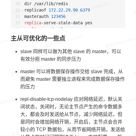
dir /var/lib/redis

replicaof 
172.22
.29
.90
6379
masterauth 
123456
replica
replica
-
read
-
only
 yes

repl-diskless-sync 
no
主从可优化的一些点
repl-diskless-sync-delay 
5
repl-diskless-
load
 disabled

slave 同样可以做为其他 slave 的 master，可以
repl-
disable
-tcp-nodelay 
no
有效分担 master 的同步压力
replica
-priority 
100
acllog-max-len 
128
master 可以将数据保存操作交给 slave 完成，从
lazyfree-lazy-eviction 
no
而避免 master 需要独立进程来完成数据保存操作
lazyfree-lazy-expire 
no
的压力
lazyfree-lazy-
server
-del 
no
replica
-lazy-flush 
no
repl-disable-tcp-nodelay 应对网络延迟，默认关
lazyfree-lazy-
user
-del 
no
lazyfree-lazy-
user
-flush 
no
闭状态，关闭时，无论主节点产生的命令数据多
oom-score-adj 
no
大，都会及时发送给从节点，减少网络延迟，但
oom-score-adj-
values
0
200
800
是同时会增加网络开销，开启后，主节点会合并
disable
-thp yes

较小的 TCP 数据包，从而节省网络开销，发送给
appendonly yes
