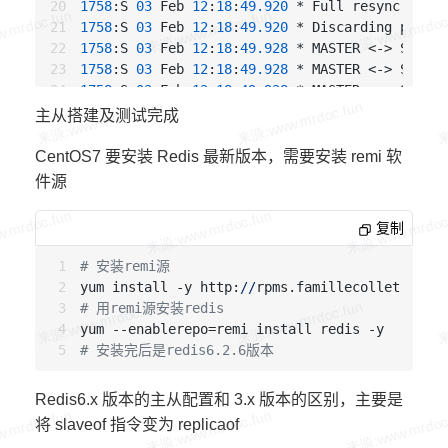
1758
:S 
03
 Feb 
12
:
18
:
49.920
 * Full resync 
from
 
master_last_io_seconds_ago:6
1758
:S 
03
 Feb 
12
:
18
:
49.920
master_sync_in_progress:0
1758
:S 
03
 Feb 
12
:
18
:
49.928
 * MASTER <-> SLAVE 
slave_repl_offset:449
1758
:S 
03
 Feb 
12
:
18
:
49.928
slave_priority:100
1758
:S 
03
 Feb 
12
:
18
:
49.928
 * MASTER <-> SLAVE 
slave_read_only:1
1758
:S 
03
 Feb 
12
:
18
:
49.928
 * MASTER <-> SLAVE 
主从搭建及测试完成
connected_slaves:0
1758
:S 
03
 Feb 
12
:
18
:
49.930
 * Background append
master_repl_offset:0
1758
:S 
03
 Feb 
12
:
18
:
49.952
 * AOF rewrite child
CentOS7 要安装 Redis 最新版本，需要安装 remi 软
repl_backlog_active:0
11523
:C 
03
 Feb 
12
:
18
:
49.952
 * Parent agreed 
to
件源
repl_backlog_size:1048576
11523
:C 
03
 Feb 
12
:
18
:
49.953
 * Concatenating 
0.
repl_backlog_first_byte_offset:0
11523
:C 
03
 Feb 
12
:
18
:
49.953
 * SYNC append only
repl_backlog_histlen:0
复制
11523
:C 
03
 Feb 
12
:
18
:
49.953
 * AOF rewrite: 
4
 M
1758
:S 
03
 Feb 
12
:
18
:
50.019
 * Background AOF re
# 安装remi源
1758
:S 
03
 Feb 
12
:
18
:
50.019
 * Residual parent d
yum install -y http:
//
rpms.famillecollet.com
/e
1758
:S 
03
 Feb 
12
:
18
:
50.019
 * Background AOF re
# 用remi源安装redis
# 查看主库日志
# 安装完后是redis6.2.6版本
1869
:M 
03
 Feb 
12
:
18
:
49.526
 * DB loaded 
from
 ap
1869
:M 
03
 Feb 
12
:
18
:
49.526
 * The server is now
Redis6.x 版本的主从配置和 3.x 版本的区别，主要是
1869
:M 
03
 Feb 
12
:
18
:
49.919
 * Slave 
172.22
.29
.8
将 slaveof 指令变为 replicaof
1869
:M 
03
 Feb 
12
:
18
:
49.919
 * Partial resynchro
1869
:M 
03
 Feb 
12
:
18
:
49.919
 * Starting BGSAVE 
f