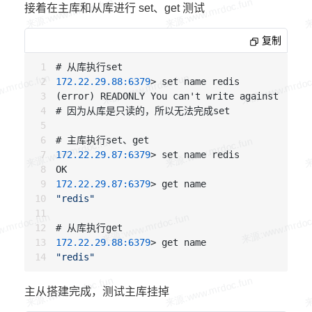
keyspace_misses:0
接着在主库和从库进行 set、get 测试
pubsub_channels:0
pubsub_patterns:0
复制
latest_fork_usec:757
migrate_cached_sockets:0
172.22.29.88:6379
> set name redis

# Replication
(error) READONLY You can't write against a rea
role:master
# 因为从库是只读的，所以无法完成set

connected_slaves:1
slave0:ip=172.22.29.88,port=6379,state=online,
master_repl_offset:15
172.22.29.87:6379
> set name redis

repl_backlog_active:1
repl_backlog_size:1048576
172.22.29.87:6379
repl_backlog_first_byte_offset:2
"redis"
repl_backlog_histlen:1
# 从库
172.22.29.88:6379
# Stats
"redis"
total_connections_received:1
total_commands_processed:33
主从搭建完成，测试主库挂掉
instantaneous_ops_per_sec:0