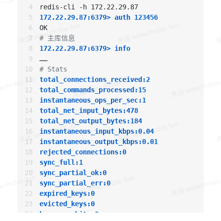
protected-mode yes

port 6379

172.22.29.87:6379> auth 123456
pidfile /
var
/
run
/redis_6379.pid

loglevel notice

# 主库信息
logfile /
var
/
log
/redis/redis.
log
172.22.29.87:6379> info
stop-writes-
on
-bgsave-
error
 yes

rdbcompression yes

# Stats
rdbchecksum yes

total_connections_received:2
total_commands_processed:15
dir
 /
var
/lib/redis

instantaneous_ops_per_sec:1
slaveof 172.22.29.87 6379

total_net_input_bytes:478
masterauth 123456

total_net_output_bytes:184
slave-serve-stale-data yes

instantaneous_input_kbps:0.04
slave-
read
-only yes

instantaneous_output_kbps:0.01
repl-diskless-sync 
no
rejected_connections:0
repl-diskless-sync-delay 5

sync_full:1
repl-disable-tcp-nodelay 
no
sync_partial_ok:0
slave-priority 100

sync_partial_err:0
requirepass 123456

expired_keys:0
appendonly yes

evicted_keys:0
appendfilename 
"appendonly.aof"
keyspace_hits:0