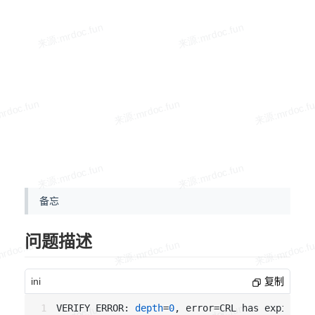
备忘
问题描述
ini
复制
VERIFY ERROR: 
depth
=
0
, error=CRL has expired: 