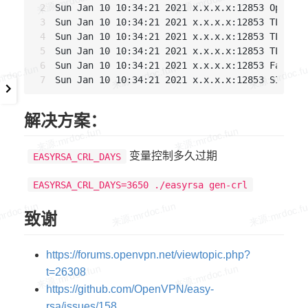
Sun Jan 10 10:34:21 2021 x.x.x.x:12853 OpenSSL
Sun Jan 10 10:34:21 2021 x.x.x.x:12853 TLS_ERR
Sun Jan 10 10:34:21 2021 x.x.x.x:12853 TLS Err
Sun Jan 10 10:34:21 2021 x.x.x.x:12853 TLS Err
Sun Jan 10 10:34:21 2021 x.x.x.x:12853 Fatal T
Sun Jan 10 10:34:21 2021 x.x.x.x:12853 SIGUSR1
解决方案：
变量控制多久过期
EASYRSA_CRL_DAYS
EASYRSA_CRL_DAYS=3650 ./easyrsa gen-crl
致谢
https://forums.openvpn.net/viewtopic.php?
t=26308
https://github.com/OpenVPN/easy-
rsa/issues/158