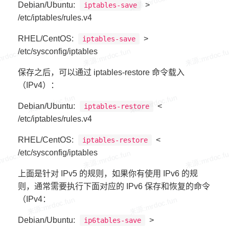
Debian/Ubuntu:
>
iptables-save
/etc/iptables/rules.v4
RHEL/CentOS:
>
iptables-save
/etc/sysconfig/iptables
保存之后，可以通过 iptables-restore 命令载入
（IPv4）：
Debian/Ubuntu:
<
iptables-restore
/etc/iptables/rules.v4
RHEL/CentOS:
<
iptables-restore
/etc/sysconfig/iptables
上面是针对 IPv5 的规则，如果你有使用 IPv6 的规
则，通常需要执行下面对应的 IPv6 保存和恢复的命令
（IPv4：
Debian/Ubuntu:
>
ip6tables-save