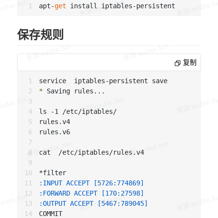
apt-
get
保存规则
复制
* 
Saving rules...                             
ls -1 /etc/iptables/

rules.v4

rules.v6

cat  /etc/iptables/rules.v4

:INPUT ACCEPT [5726:774869]
:FORWARD ACCEPT [170:27598]
:OUTPUT ACCEPT [5467:789045]
COMMIT
