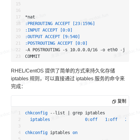
:PREROUTING ACCEPT [23:1596]
:INPUT ACCEPT [0:0]
:OUTPUT ACCEPT [9:540]
:POSTROUTING ACCEPT [0:0]
-A POSTROUTING -s 10.0.0.0/16 -o eth0 -j MASQU
RHEL/CentOS 提供了简单的方式来持久化存储
iptables 规则，可以直接通过 iptables 服务的命令来
完成：
复制
chkconfig
 --list | grep iptables

iptables
0
:
off
1
:
off
2
:
on
chkconfig
 iptables 
on