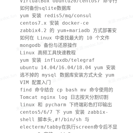
VirtualBox Ubuntu20/centos7 命令行
如何扩容分区磁盘
如何备份sqlite数据库
yum 安装 redis5/mq/consul
centos7.x 安装 docker-ce
zabbix4.2 的 yum+mariadb 方式部署安
装
如何在 Linux 中查找最大的 10 个文件
mongodb 备份与还原操作
Linux 高频工具快速教程
yum 安装 influxdb/telegraf
ubuntu 14.04/16.04/18.04 yum 安装
zabbix-agent 教程
逃不掉的 mysql 数据库安装方式大全 yum
rpm 源码
VIM 配置入门
find 命令结合 cp bash mv 命令使用的
4 种方式
Tomcat nginx log 日志按天分割切割
linux 和 pycharm 下终端彩色打印输出
centos5/6/7 下 yum 安装 zabbix-
agent(被控端)
shell 脚本头,#!/bin/sh 与
#!/bin/bash 的区别.
electerm/tabby在执行screen命令后不显