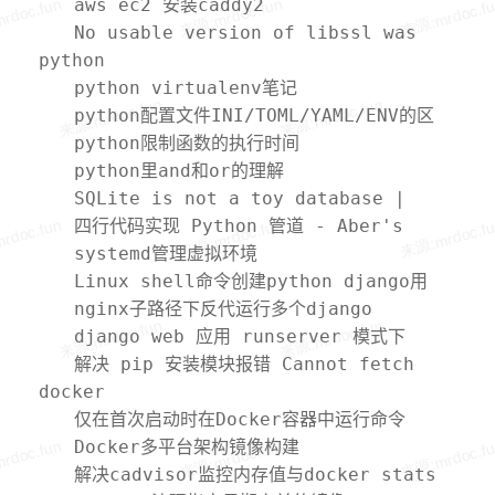
示滚动条
aws ec2 安装caddy2
No usable version of libssl was
python
found
python virtualenv笔记
python配置文件INI/TOML/YAML/ENV的区
别
python限制函数的执行时间
python里and和or的理解
SQLite is not a toy database |
Anton Zhiyanov
四行代码实现 Python 管道 - Aber's
blog
systemd管理虚拟环境
Django+uwsgi+nginx配置教程
Linux shell命令创建python django用
户
nginx子路径下反代运行多个django
django web 应用 runserver 模式下
cpu 占用高解决办法
解决 pip 安装模块报错 Cannot fetch
docker
index base URL
http://pypi.python.org/simple/
仅在首次启动时在Docker容器中运行命令
Docker多平台架构镜像构建
解决cadvisor监控内存值与docker stats