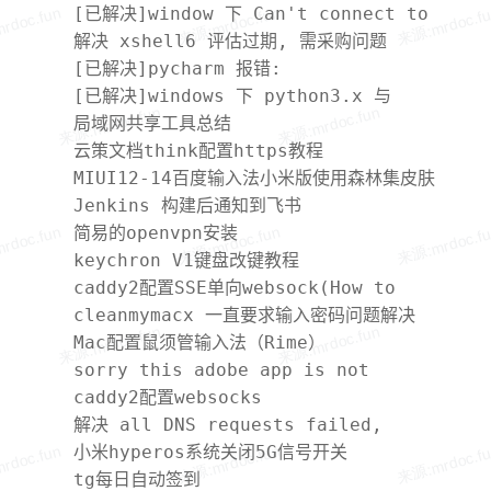
[已解决]window 下 Can't connect to
MySQL server on'localhost'
解决 xshell6 评估过期, 需采购问题
(10061) 与无法启动 MYSQL 服务”1067
[已解决]pycharm 报错:
进程意外终止”
AttributeError: module 'pip' has
[已解决]windows 下 python3.x 与
no attribute 'main'
python2.7 共存版本 pip 使用报错问题
局域网共享工具总结
云策文档think配置https教程
MIUI12-14百度输入法小米版使用森林集皮肤
办法
Jenkins 构建后通知到飞书
简易的openvpn安装
keychron V1键盘改键教程
caddy2配置SSE单向websock(How to
proxy Server Sent Events caddy2)
cleanmymacx 一直要求输入密码问题解决
Mac配置鼠须管输入法（Rime）
sorry this adobe app is not
available(mac版本的Photoshop)
caddy2配置websocks
解决 all DNS requests failed,
first error: dns: bad rdata
小米hyperos系统关闭5G信号开关
tg每日自动签到