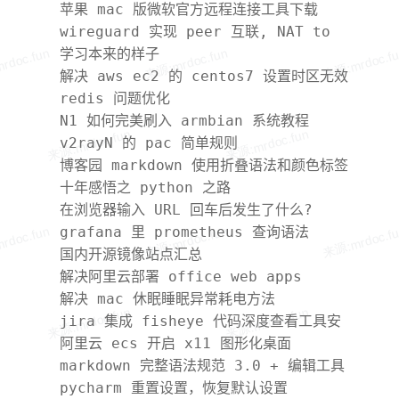
苹果 mac 版微软官方远程连接工具下载
Microsoft Remote Desktop For Mac
wireguard 实现 peer 互联, NAT to
NAT
学习本来的样子
解决 aws ec2 的 centos7 设置时区无效
redis 问题优化
N1 如何完美刷入 armbian 系统教程
v2rayN 的 pac 简单规则
博客园 markdown 使用折叠语法和颜色标签
十年感悟之 python 之路
在浏览器输入 URL 回车后发生了什么?
grafana 里 prometheus 查询语法
国内开源镜像站点汇总
解决阿里云部署 office web apps
ApplicationFailedException 报错问
解决 mac 休眠睡眠异常耗电方法
题
jira 集成 fisheye 代码深度查看工具安
装绿色版
阿里云 ecs 开启 x11 图形化桌面
markdown 完整语法规范 3.0 + 编辑工具
介绍
pycharm 重置设置，恢复默认设置