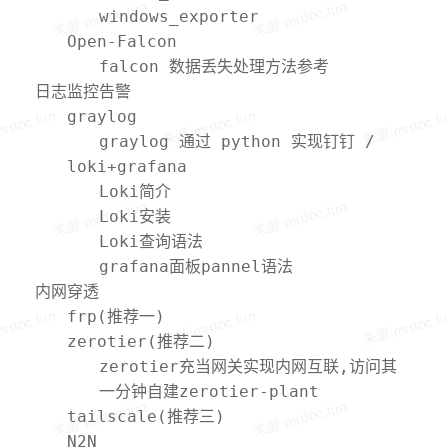
windows_exporter
Open-Falcon
falcon 数据丢失处理方法参考
日志监控告警
graylog
graylog 通过 python 实现钉钉 /
loki+grafana
微信 / webhook 告警
Loki简介
Loki安装
Loki查询语法
grafana面板pannel语法
内网穿透
frp(推荐一)
zerotier(推荐二)
zerotier充当网关实现内网互联,访问其
它节点内网
一分钟自建zerotier-plant
tailscale(推荐三)
N2N