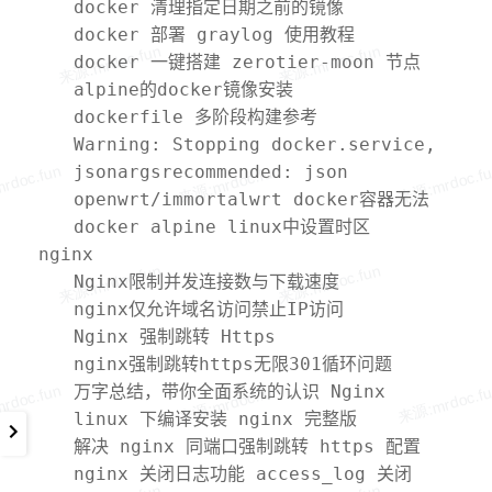
命令值不一致问题
docker 清理指定日期之前的镜像
docker 部署 graylog 使用教程
docker 一键搭建 zerotier-moon 节点
alpine的docker镜像安装
mysql/mariadb/redis
dockerfile 多阶段构建参考
Warning: Stopping docker.service,
but it can still be activated by:
jsonargsrecommended: json
docker.socket
arguments recommended for
openwrt/immortalwrt docker容器无法
entrypoint to prevent unintended
访问外网
docker alpine linux中设置时区
nginx
behavior related to os signals
(line 30)
Nginx限制并发连接数与下载速度
nginx仅允许域名访问禁止IP访问
Nginx 强制跳转 Https
nginx强制跳转https无限301循环问题
万字总结，带你全面系统的认识 Nginx
linux 下编译安装 nginx 完整版
解决 nginx 同端口强制跳转 https 配置
ssl 证书问题
nginx 关闭日志功能 access_log 关闭