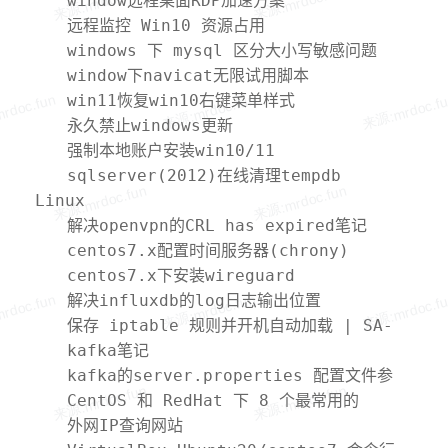
window远程桌面RDP加速方案
远程监控 Win10 资源占用
windows 下 mysql 区分大小写敏感问题
window下navicat无限试用脚本
win11恢复win10右键菜单样式
永久禁止windows更新
强制本地账户安装win10/11
sqlserver(2012)在线清理tempdb
Linux
解决openvpn的CRL has expired笔记
centos7.x配置时间服务器(chrony)
centos7.x下安装wireguard
解决influxdb的log日志输出位置
保存 iptable 规则并开机自动加载 | SA-
Logs
kafka笔记
kafka的server.properties 配置文件参
数说明
CentOS 和 RedHat 下 8 个最常用的
YUM 库
外网IP查询网站