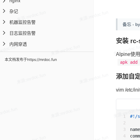
nginx
杂记
机器监控告警
备忘 - by
日志监控告警
安装 rc-
内网穿透
Alpine
本文档发布于https://mrdoc.fun
apk add
添加自
vim /etc/ini
#!/s
name
comm