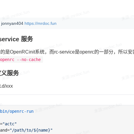
 jonnyan404
https://mrdoc.fun
service 服务
使用的是OpenRCinit系统，而rc-service是openrc的一部分
 openrc --no-cache
定义服务
t.d/xxx
bin/openrc-run
=
"actc"
and=
"/path/to/${name}"