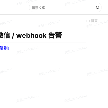
首頁
 微信 / webhook 告警
甄别!