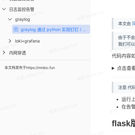
日志监控告警
graylog
本文由
简
graylog 通过 python 实现钉钉 / 微信 / webhook 告警
由于不会编
loki+grafana
我们可以
内网穿透
代码内容如
本文档发布于https://mrdoc.fun
点击查
注意:代
运行
在告警
flas