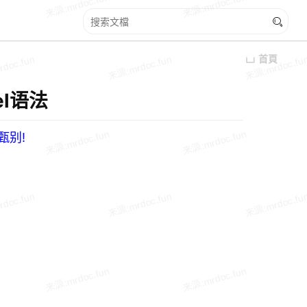
首頁
el语法
甄别!