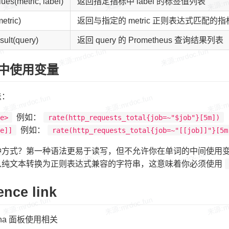
ues(metric, label)
返回指定指标中 label 的标签值列表
etric)
返回与指定的 metric 正则表达式匹配的
sult(query)
返回 query 的 Prometheus 查询结果列表
中使用变量
法：
例如：
me>
rate(http_requests_total{job=~"$job"}[5m])
例如：
me]]
rate(http_requests_total{job=~"[[job]]"}[5m
方式？第一种语法更易于读写，但不允许你在单词的中间使用变量，启
从纯文本转换为正则表达式兼容的字符串，这意味着你必须使用
ence link
fana 面板使用相关