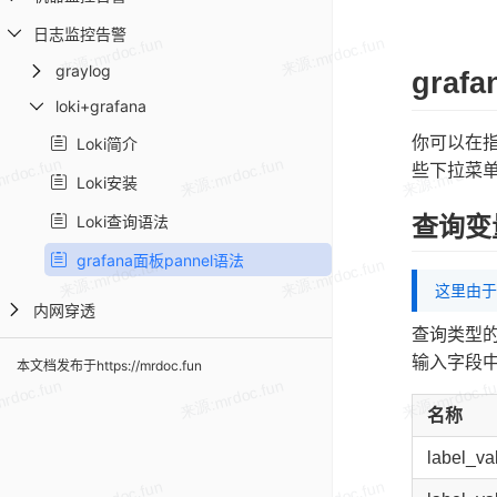
日志监控告警
graylog
graf
loki+grafana
你可以在
Loki简介
些下拉菜
Loki安装
Loki查询语法
查询变
grafana面板pannel语法
这里由于 
内网穿透
查询类型的
输入字段
本文档发布于https://mrdoc.fun
名称
label_va