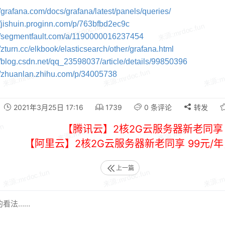
//grafana.com/docs/grafana/latest/panels/queries/
//jishuin.proginn.com/p/763bfbd2ec9c
://segmentfault.com/a/1190000016237454
//zturn.cc/elkbook/elasticsearch/other/grafana.html
//blog.csdn.net/qq_23598037/article/details/99850396
://zhuanlan.zhihu.com/p/34005738
2021年3月25日 17:16
1739
0 条评论
转发
【腾讯云】2核2G云服务器新老同享 
【阿里云】2核2G云服务器新老同享 99元/
上一篇