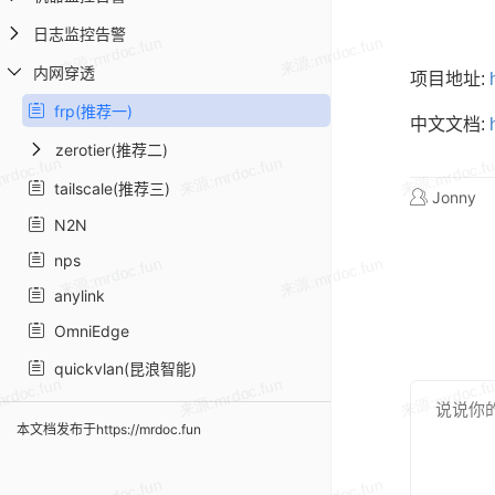
日志监控告警
内网穿透
项目地址:
frp(推荐一)
中文文档:
zerotier(推荐二)
tailscale(推荐三)
Jonny
N2N
nps
anylink
OmniEdge
quickvlan(昆浪智能)
本文档发布于https://mrdoc.fun