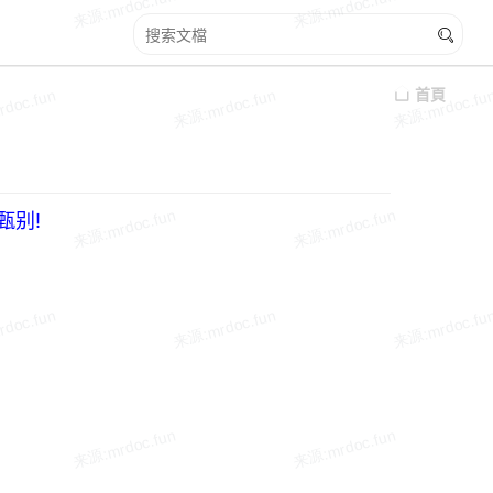
首頁
甄别!